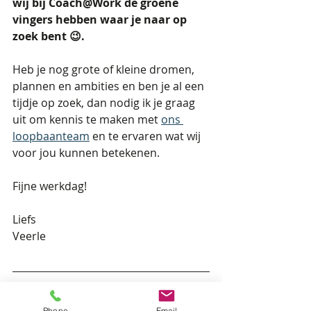
wij bij Coach@Work de groene 
vingers hebben waar je naar op 
zoek bent 😉.
Heb je nog grote of kleine dromen, 
plannen en ambities en ben je al een 
tijdje op zoek, dan nodig ik je graag 
uit om kennis te maken met 
ons 
loopbaanteam
 en te ervaren wat wij 
voor jou kunnen betekenen.  
Fijne werkdag!
Liefs 
Veerle
Wil je graag meer inspiratie ontvangen?
Meld je dan aan als VIP en ontvang 
Phone
Email