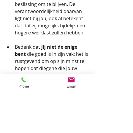
beslissing om te blijven. De 
verantwoordelijkheid daarvan 
ligt niet bij jou, ook al betekent 
dat dat zij mogelijks tijdelijk een 
hogere werklast zullen hebben.
Bedenk dat 
jij niet de enige 
bent
 die goed is in zijn vak: het is 
rustgevend om op zijn minst te 
hopen dat diegene die jouw 
taken zal overnemen, dat met 
evenveel inzet en toewijding zal 
Phone
Email
doen, zoals jij dat steeds hebt 
gedaan.
"Kiezen is een beetje 
verliezen."
Het spreekwoord zegt: ‘kiezen is een 